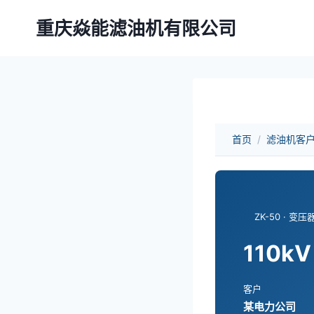
跳
重庆焱能滤油机有限公司
到
内
容
首页
/
滤油机客
ZK-50 · 变压
110k
客户
某电力公司