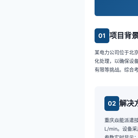
项目背
01
某电力公司位于北京
化处理，以确保设
有限等挑战。综合考
解决
02
重庆焱能派遣技
L/min。设
参数实时显示；