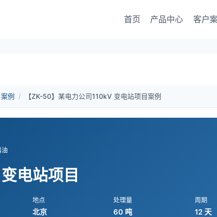
首页
产品中心
客户
户案例
/
【ZK-50】某电力公司110kV 变电站项目案例
器油
V 变电站项目
地点
处理量
周期
北京
60 吨
12 天