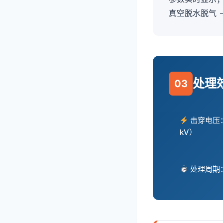
真空脱水脱气 →
处理
03
击穿电压：3
kV）
处理周期：1