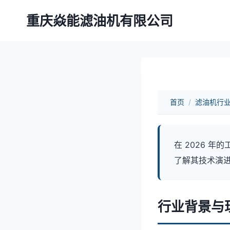
跳
重庆焱能滤油机有限公司
到
内
容
首页
/
滤油机行
在 2026 
了解其技术演
行业背景与