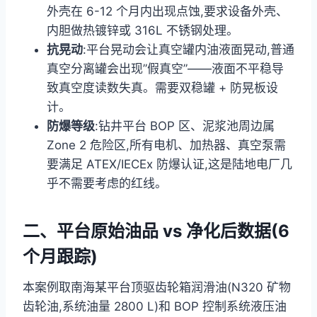
外壳在 6-12 个月内出现点蚀,要求设备外壳、
内胆做热镀锌或 316L 不锈钢处理。
抗晃动
:平台晃动会让真空罐内油液面晃动,普通
真空分离罐会出现”假真空”——液面不平稳导
致真空度读数失真。需要双稳罐 + 防晃板设
计。
防爆等级
:钻井平台 BOP 区、泥浆池周边属
Zone 2 危险区,所有电机、加热器、真空泵需
要满足 ATEX/IECEx 防爆认证,这是陆地电厂几
乎不需要考虑的红线。
二、平台原始油品 vs 净化后数据(6
个月跟踪)
本案例取南海某平台顶驱齿轮箱润滑油(N320 矿物
齿轮油,系统油量 2800 L)和 BOP 控制系统液压油