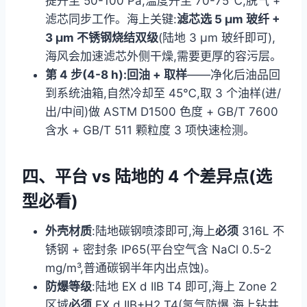
提升至 50-100 Pa,温度升至 70-75℃,脱气 +
滤芯同步工作。海上关键:
滤芯选 5 μm 玻纤 +
3 μm 不锈钢烧结双级
(陆地 3 μm 玻纤即可),
海风会加速滤芯外侧干燥,需要更厚的容污层。
第 4 步(4-8 h):回油 + 取样
——净化后油品回
到系统油箱,自然冷却至 45℃,取 3 个油样(进/
出/中间)做 ASTM D1500 色度 + GB/T 7600
含水 + GB/T 511 颗粒度 3 项快速检测。
四、平台 vs 陆地的 4 个差异点(选
型必看)
外壳材质
:陆地碳钢喷漆即可,海上
必须
316L 不
锈钢 + 密封条 IP65(平台空气含 NaCl 0.5-2
mg/m³,普通碳钢半年内出点蚀)。
防爆等级
:陆地 EX d IIB T4 即可,海上 Zone 2
区域
必须
EX d IIB+H2 T4(氢气防爆,海上钻井