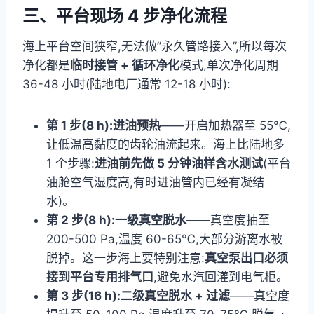
三、平台现场 4 步净化流程
海上平台空间狭窄,无法做”永久管路接入”,所以每次
净化都是
临时接管 + 循环净化
模式,单次净化周期
36-48 小时(陆地电厂通常 12-18 小时):
第 1 步(8 h):进油预热
——开启加热器至 55℃,
让低温高黏度的齿轮油流起来。海上比陆地多
1 个步骤:
进油前先做 5 分钟油样含水测试
(平台
油舱空气湿度高,有时进油管内已经有凝结
水)。
第 2 步(8 h):一级真空脱水
——真空度抽至
200-500 Pa,温度 60-65℃,大部分游离水被
脱掉。这一步海上要特别注意:
真空泵出口必须
接到平台专用排气口
,避免水汽回灌到电气柜。
第 3 步(16 h):二级真空脱水 + 过滤
——真空度