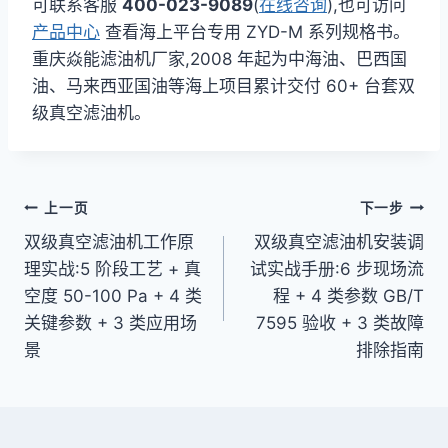
可联系客服
400-023-9089
(
在线咨询
),也可访问
产品中心
查看海上平台专用 ZYD-M 系列规格书。
重庆焱能滤油机厂家,2008 年起为中海油、巴西国
油、马来西亚国油等海上项目累计交付 60+ 台套双
级真空滤油机。
文
上一页
下一步
双级真空滤油机工作原
双级真空滤油机安装调
章
理实战:5 阶段工艺 + 真
试实战手册:6 步现场流
导
空度 50-100 Pa + 4 类
程 + 4 类参数 GB/T
关键参数 + 3 类应用场
7595 验收 + 3 类故障
航
景
排除指南