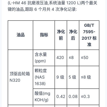
(L-HM 46 抗磨液压油,系统油量 1200 L)两个最关
键的油品,跟踪 6 个月共 4 次净化记录:
GB/T
净化
净化
7595-
油品
指标
前
后
2017 标
准
含水量
420
≤8
≤50
(ppm)
颗粒度
顶驱齿轮箱
(NAS
9 级
5 级
≤8 级
N320
1638)
酸值(mg
0.42
0.08
≤0.3
KOH/g)