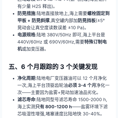
有少量 H2S 释出)。
防晃措施
:陆地直接放地上,海上需要
螺栓固定到
甲板 + 防晃斜撑
,真空罐内部加
防晃挡板
(±5°
晃动会让真空度读数误差 ±10 Pa)。
电源规格
:陆地 380V/50Hz 即可,海上平台是
440V/60Hz 或 690V/60Hz,需要
特殊订制电
机
或加变压器。
五、6 个月跟踪的 3 个关键发现
净化周期
:陆地电厂变压器油可以 12 个月净化
一次,海上平台顶驱齿轮油
必须 3-4 个月
净化一
次——主要因为盐雾+晃动加速油品劣化。
滤芯寿命
:陆地同型号滤芯寿命 1500-2000 h,
海上实测
只有 800-1200 h
——盐雾环境下滤
芯吸湿性增强,堵塞速度比陆地快 30-40%。