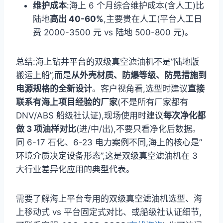
维护成本
:海上 6 个月综合维护成本(含人工)比
陆地
高出 40-60%
,主要贵在人工(平台人工日
费 2000-3500 元 vs 陆地 500-800 元)。
总结:海上钻井平台的双级真空滤油机不是”陆地版
搬运上船”,而是
从外壳材质、防爆等级、防晃措施到
电源规格的全新设计
。客户视角看,选型时建议
直接
联系有海上项目经验的厂家
(不是所有厂家都有
DNV/ABS 船级社认证),现场使用时建议
每次净化都
做 3 项油样对比
(进/中/出),不要只看净化后数据。
同 6-17 石化、6-23 电力案例不同,海上的核心是”
环境介质决定设备形态”,这是双级真空滤油机在 3
大行业差异化应用的典型代表。
需要了解海上平台专用的双级真空滤油机选型、海
上移动式 vs 平台固定式对比、或船级社认证细节,