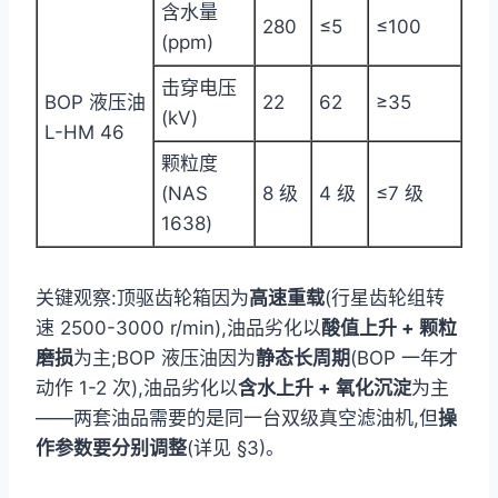
含水量
280
≤5
≤100
(ppm)
击穿电压
BOP 液压油
22
62
≥35
(kV)
L-HM 46
颗粒度
(NAS
8 级
4 级
≤7 级
1638)
关键观察:顶驱齿轮箱因为
高速重载
(行星齿轮组转
速 2500-3000 r/min),油品劣化以
酸值上升 + 颗粒
磨损
为主;BOP 液压油因为
静态长周期
(BOP 一年才
动作 1-2 次),油品劣化以
含水上升 + 氧化沉淀
为主
——两套油品需要的是同一台双级真空滤油机,但
操
作参数要分别调整
(详见 §3)。