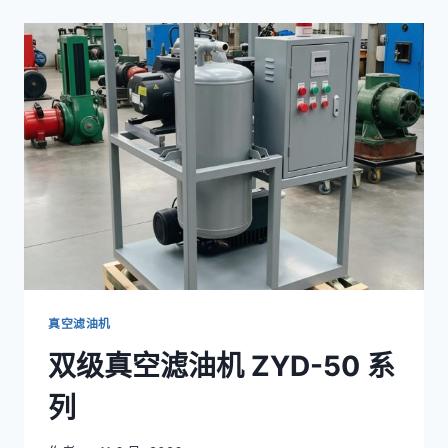
空
滤
油
机
ZYD-
50
系
列
真空滤油机
双级真空滤油机 ZYD-50 系
列