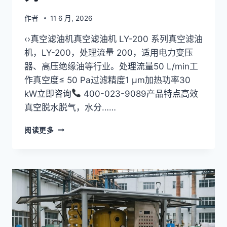
作者
11 6 月, 2026
‹›真空滤油机真空滤油机 LY-200 系列真空滤油
机，LY-200，处理流量 200，适用电力变压
器、高压绝缘油等行业。处理流量50 L/min工
作真空度≤ 50 Pa过滤精度1 μm加热功率30
kW立即咨询
400-023-9089产品特点高效
真空脱水脱气，水分……
板
阅读更多
框
压
力
滤
油
机
LY-
200
系