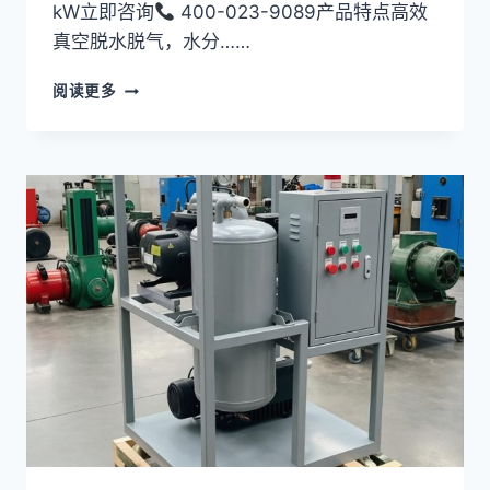
kW立即咨询
400-023-9089产品特点高效
真空脱水脱气，水分……
双
阅读更多
级
真
空
滤
油
机
ZYD-
100
系
列