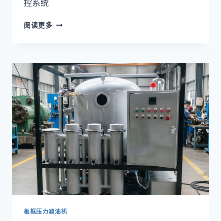
控系统
板
阅读更多
框
压
力
滤
油
机
LY-
50
系
列
板框压力滤油机