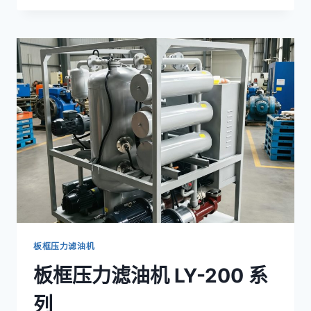
压
力
滤
油
机
LY-
100
系
列
板框压力滤油机
板框压力滤油机 LY-200 系
列