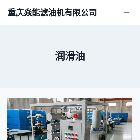
跳
重庆焱能滤油机有限公司
到
内
容
润滑油