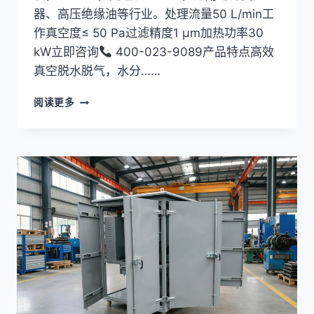
器、高压绝缘油等行业。处理流量50 L/min工
作真空度≤ 50 Pa过滤精度1 μm加热功率30
kW立即咨询
400-023-9089产品特点高效
真空脱水脱气，水分……
板
阅读更多
框
压
力
滤
油
机
LY-
100
系
列