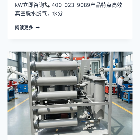
kW立即咨询
400-023-9089产品特点高效
真空脱水脱气，水分……
板
阅读更多
框
压
力
滤
油
机
LY-
200
系
列