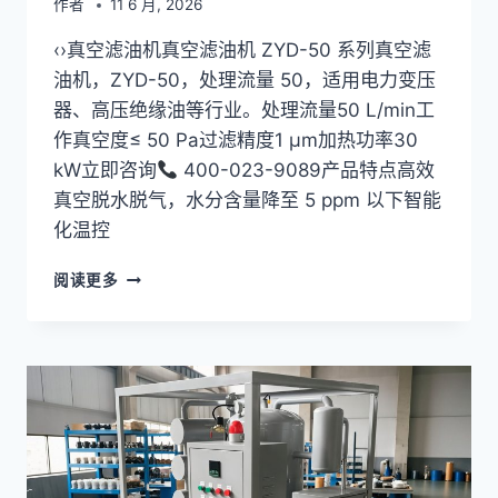
作者
11 6 月, 2026
‹›真空滤油机真空滤油机 ZYD-50 系列真空滤
油机，ZYD-50，处理流量 50，适用电力变压
器、高压绝缘油等行业。处理流量50 L/min工
作真空度≤ 50 Pa过滤精度1 μm加热功率30
kW立即咨询
400-023-9089产品特点高效
真空脱水脱气，水分含量降至 5 ppm 以下智能
化温控
双
阅读更多
级
真
空
滤
油
机
ZYD-
50
系