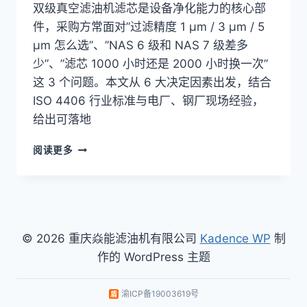
双级真空滤油机滤芯是设备净化能力的核心部
件，采购方常面对”过滤精度 1 μm / 3 μm / 5
μm 怎么选”、”NAS 6 级和 NAS 7 级差多
少”、”滤芯 1000 小时还是 2000 小时换一次”
这 3 个问题。本文从 6 大决定因素出发，结合
ISO 4406 行业标准与电厂、钢厂现场经验，
给出可落地
双
阅读更多
级
真
空
滤
油
机
© 2026 重庆焱能滤油机有限公司
Kadence WP
制
滤
作的 WordPress 主题
芯
怎
么
渝ICP备19003619号
选？