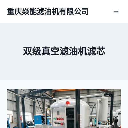
跳
重庆焱能滤油机有限公司
到
内
容
双级真空滤油机滤芯