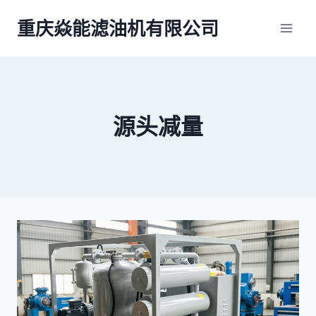
跳
重庆焱能滤油机有限公司
到
内
容
源头减量