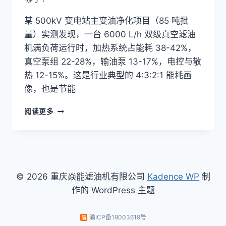
某 500kV 变电站主变油净化项目（85 吨批
量）实测发现，一台 6000 L/h 双级真空滤油
机满负荷运行时，加热系统占能耗 38-42%，
真空泵组 22-28%，输油泵 13-17%，电控与散
热 12-15%。这是行业典型的 4:3:2:1 能耗画
像，也是节能
双
阅读更多
级
真
空
滤
油
机
© 2026 重庆焱能滤油机有限公司
Kadence WP
制
节
作的 WordPress 主题
能
降
耗
渝ICP备19003619号
实