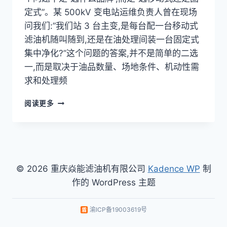
定式”。某 500kV 变电站运维负责人曾在现场
问我们:”我们站 3 台主变,是每台配一台移动式
滤油机随叫随到,还是在油处理间装一台固定式
集中净化?”这个问题的答案,并不是简单的二选
一,而是取决于油品数量、场地条件、机动性需
求和处理频
双
阅读更多
级
真
空
滤
油
机
© 2026 重庆焱能滤油机有限公司
Kadence WP
制
移
作的 WordPress 主题
动
式
VS
渝ICP备19003619号
固