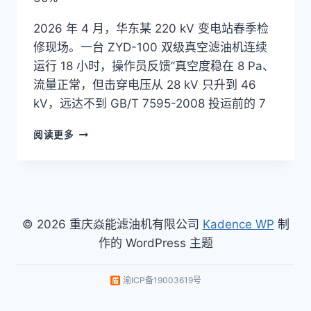
2026 年 4 月，华东某 220 kV 变电站春季检
修现场。一台 ZYD-100 双级真空滤油机连续
运行 18 小时，操作员反馈”真空度稳在 8 Pa、
流量正常，但击穿电压从 28 kV 只升到 46
kV，远达不到 GB/T 7595-2008 投运前的 7
双
阅读更多
级
真
空
滤
油
机
© 2026 重庆焱能滤油机有限公司
Kadence WP
制
油
作的 WordPress 主题
温
控
制
渝ICP备19003619号
实
战:45-