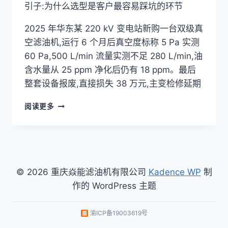
引子:为什么选型是客户最容易踩坑的环节
2025 年华东某 220 kV 变电站新购一台双级真
空滤油机,运行 6 个月后真空度标称 5 Pa 实测
60 Pa,500 L/min 流量实测不足 280 L/min,油
含水量从 25 ppm 净化后仍有 18 ppm。最后
整套设备报废,直接损失 38 万元,主变检修延期
双
阅读更多
级
真
空
滤
油
机
© 2026 重庆焱能滤油机有限公司
Kadence WP
制
怎
作的 WordPress 主题
么
选？
2026
渝ICP备19003619号
实