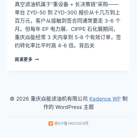
真空滤油机属于”重设备 + 长决策链”采购——
单台 ZYD-50 到 ZYD-300 报价从十几万到上
百万元，客户从接触到签合同通常要走 3-6 个
月。但每年 EP 电力展、CIPPE 石化展期间，
重庆焱能经常 3 天内拿到 5-8 个有效订单，签
约转化率比平时高 4-6 倍。背后关
双
阅读更多
级
真
空
滤
油
机
© 2026 重庆焱能滤油机有限公司
Kadence WP
制
厂
作的 WordPress 主题
家
行
业
渝ICP备19003619号
展
会