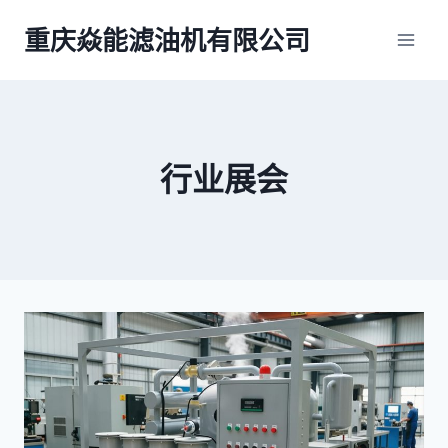
跳
重庆焱能滤油机有限公司
到
内
容
行业展会