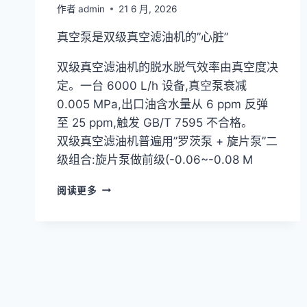
作者
admin
21 6 月, 2026
真空泵是双级真空滤油机的”心脏”
双级真空滤油机的脱水脱气效率由真空度决
定。一台 6000 L/h 设备,真空泵衰减
0.005 MPa,出口油含水量从 6 ppm 反弹
至 25 ppm,触发 GB/T 7595 不合格。
双级真空滤油机普遍用”罗茨泵 + 旋片泵”二
级组合:旋片泵做前级(-0.06~-0.08 M
双
阅读更多
级
真
空
滤
油
机
真
空