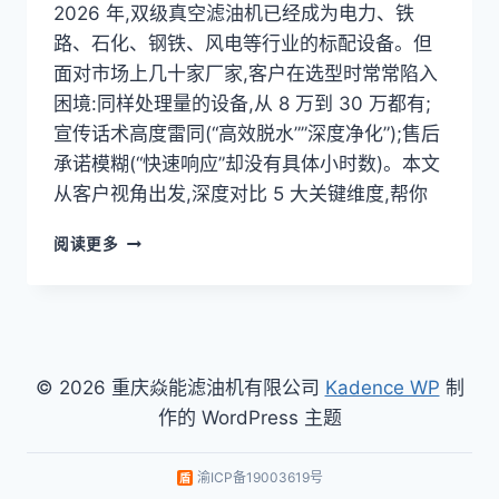
2026 年,双级真空滤油机已经成为电力、铁
路、石化、钢铁、风电等行业的标配设备。但
面对市场上几十家厂家,客户在选型时常常陷入
困境:同样处理量的设备,从 8 万到 30 万都有;
宣传话术高度雷同(“高效脱水””深度净化”);售后
承诺模糊(“快速响应”却没有具体小时数)。本文
从客户视角出发,深度对比 5 大关键维度,帮你
双
阅读更多
级
真
空
滤
油
机
© 2026 重庆焱能滤油机有限公司
Kadence WP
制
厂
作的 WordPress 主题
家
怎
么
渝ICP备19003619号
选？