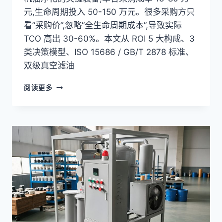
元,生命周期投入 50-150 万元。很多采购方只
看”采购价”,忽略”全生命周期成本”,导致实际
TCO 高出 30-60%。本文从 ROI 5 大构成、3
类决策模型、ISO 15686 / GB/T 2878 标准、
双级真空滤油
双
阅读更多
级
真
空
滤
油
机
ROI
实
战:5
大
构
成
+