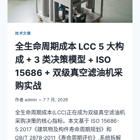
3
类
模
型
+
技术文章
ISO
全生命周期成本 LCC 5 大构
15686
+
成 + 3 类决策模型 + ISO
GB/T
2878
15686 + 双级真空滤油机采
全
生
购实战
命
周
期
作者
admin
7 7 月, 2026
成
本
全生命周期成本(LCC)正在成为双级真空滤油机
指
采购决策的核心指标。本文基于 ISO 15686-
南
5:2017《建筑物及构件寿命周期规划》和
GB/T 2878-2011《寿命周期评价》,系统拆解