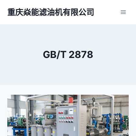
跳
重庆焱能滤油机有限公司
到
内
容
GB/T 2878