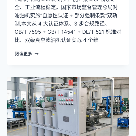
全、工业流程稳定。国家市场监督管理总局对
滤油机实施”自愿性认证 + 部分强制条款”双轨
制,本文从 4 大认证体系、3 步合规路径、
GB/T 7595 + GB/T 14541 + DL/T 521 标准对
比、双级真空滤油机认证实战 4 个维
双
阅读更多
级
真
空
滤
油
机
强
制
认
证
实
战:4
大