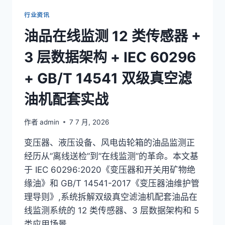
GB/T
12668
行业资讯
+
油品在线监测 12 类传感器 +
IEC
61800
3 层数据架构 + IEC 60296
双
级
+ GB/T 14541 双级真空滤
真
空
油机配套实战
滤
油
机
作者
admin
7 7 月, 2026
改
造
变压器、液压设备、风电齿轮箱的油品监测正
实
经历从”离线送检”到”在线监测”的革命。本文基
战
于 IEC 60296:2020《变压器和开关用矿物绝
缘油》和 GB/T 14541-2017《变压器油维护管
理导则》,系统拆解双级真空滤油机配套油品在
线监测系统的 12 类传感器、3 层数据架构和 5
类应用场景。