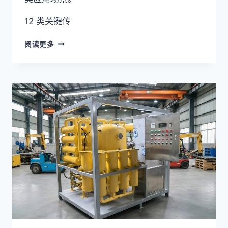
12 类关键传
油
阅读更多
品
在
线
监
测
12
类
传
感
器
+
3
层
数
据
架
构