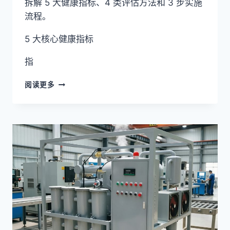
拆解 5 大健康指标、4 类评估方法和 3 步实施
流程。
5 大核心健康指标
指
设
阅读更多
备
健
康
评
估
5
大
指
标
+
4
类
方