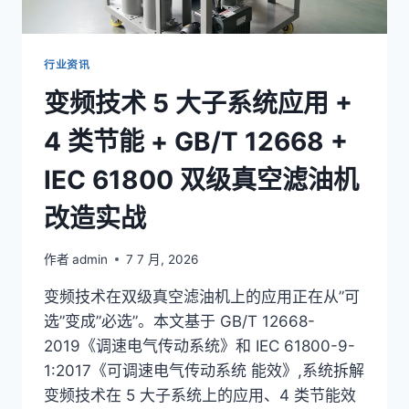
径
+
ISO
14064
行业资讯
+
变频技术 5 大子系统应用 +
GB/T
36132
4 类节能 + GB/T 12668 +
双
级
IEC 61800 双级真空滤油机
真
空
改造实战
滤
油
机
作者
admin
7 7 月, 2026
赋
能
变频技术在双级真空滤油机上的应用正在从”可
指
选”变成”必选”。本文基于 GB/T 12668-
南
2019《调速电气传动系统》和 IEC 61800-9-
1:2017《可调速电气传动系统 能效》,系统拆解
变频技术在 5 大子系统上的应用、4 类节能效