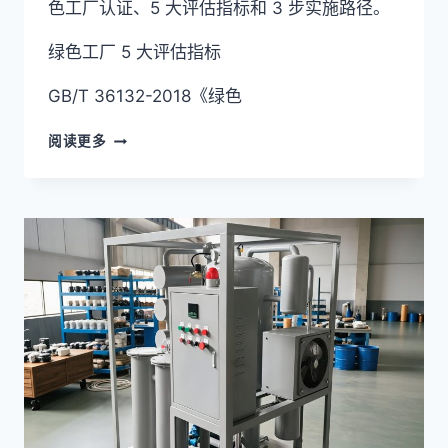
色工厂认证、5 大评估指标和 3 步实施路径。
绿色工厂 5 大评估指标
GB/T 36132-2018《绿色
绿
阅读更多
色
工
厂
认
证
实
战:5
大
指
标
+
3
步
路