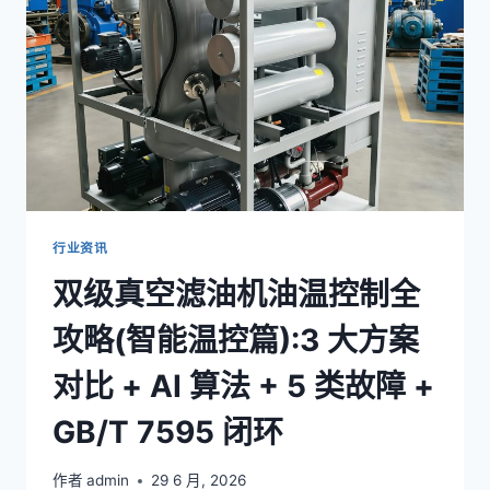
电
行
业
应
用
新
场
景:
海
上
+
行业资讯
高
双级真空滤油机油温控制全
海
拔
攻略(智能温控篇):3 大方案
2
大
对比 + AI 算法 + 5 类故障 +
极
端
GB/T 7595 闭环
工
况
实
作者
admin
29 6 月, 2026