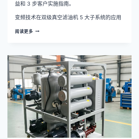
益和 3 步客户实施指南。
变频技术在双级真空滤油机 5 大子系统的应用
变
阅读更多
频
技
术
5
大
子
系
统
应
用
+
4
类
节
能
+