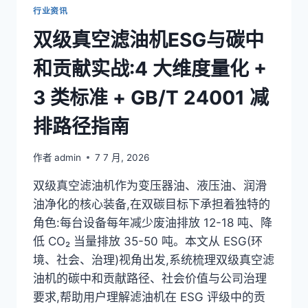
+
行业资讯
IEC
双级真空滤油机ESG与碳中
60296
+
和贡献实战:4 大维度量化 +
GB/T
14541
3 类标准 + GB/T 24001 减
双
级
排路径指南
真
空
滤
作者
admin
7 7 月, 2026
油
机
双级真空滤油机作为变压器油、液压油、润滑
配
油净化的核心装备,在双碳目标下承担着独特的
套
角色:每台设备每年减少废油排放 12-18 吨、降
实
战
低 CO₂ 当量排放 35-50 吨。本文从 ESG(环
境、社会、治理)视角出发,系统梳理双级真空滤
油机的碳中和贡献路径、社会价值与公司治理
要求,帮助用户理解滤油机在 ESG 评级中的贡