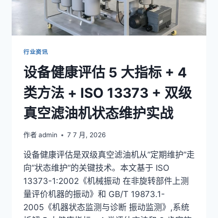
体
系
+
3
步
行业资讯
合
设备健康评估 5 大指标 + 4
规
+
类方法 + ISO 13373 + 双级
GB/T
14541
真空滤油机状态维护实战
+
DL/T
521
作者
admin
7 7 月, 2026
招
标
设备健康评估是双级真空滤油机从”定期维护”走
加
向”状态维护”的关键技术。本文基于 ISO
分
13373-1:2002《机械振动 在非旋转部件上测
指
南
量评价机器的振动》和 GB/T 19873.1-
2005《机器状态监测与诊断 振动监测》,系统