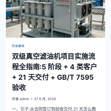
制
全
攻
略
(智
能
温
控
篇):3
行业资讯
大
双级真空滤油机项目实施流
方
案
程全指南:5 阶段 + 4 类客户
对
比
+ 21 天交付 + GB/T 7595
+
AI
验收
算
法
+
作者
admin
27 6 月, 2026
5
类
一、引子:从合同签订到验收交付,21 天怎么跑