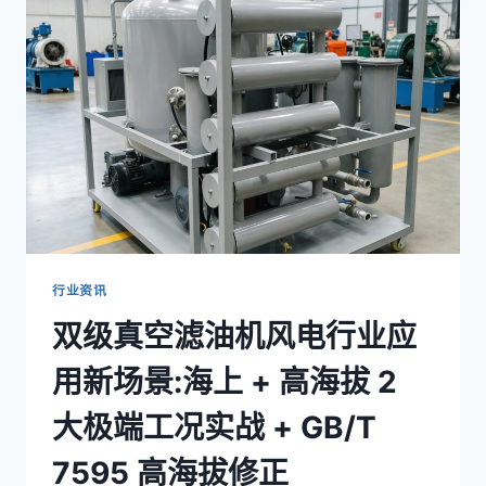
机
出
海
认
证
实
战
手
册:4
大
认
证
体
行业资讯
系
双级真空滤油机风电行业应
+
3
用新场景:海上 + 高海拔 2
类
核
大极端工况实战 + GB/T
心
测
7595 高海拔修正
试