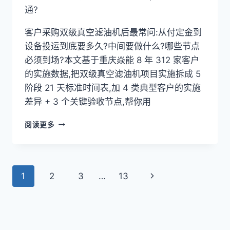
故
通?
障
+
客户采购双级真空滤油机后最常问:从付定金到
GB/T
设备投运到底要多久?中间要做什么?哪些节点
7595
闭
必须到场?本文基于重庆焱能 8 年 312 家客户
环
的实施数据,把双级真空滤油机项目实施拆成 5
阶段 21 天标准时间表,加 4 类典型客户的实施
差异 + 3 个关键验收节点,帮你用
双
阅读更多
级
真
空
滤
页
下
1
2
3
…
13
油
机
面
一
项
目
页
导
实
施