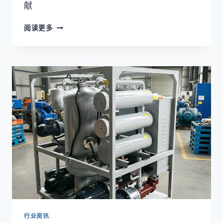
献
双
阅读更多
级
真
空
滤
油
机
ESG
与
碳
中
和
贡
献
实
战:4
大
维
度
行业资讯