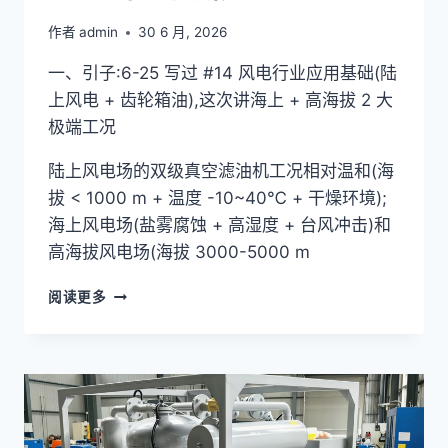
+
防
作者
admin
30 6 月, 2026
爆
3
一、引子:6-25 写过 #14 风电行业应用基础(陆
要
上风电 + 齿轮箱油),这次讲海上 + 高海拔 2 大
求
极端工况
+
4
陆上风电场的双级真空滤油机工况相对温和(海
国
典
拔 < 1000 m + 温度 -10~40℃ + 干燥环境);
型
海上风电场(盐雾腐蚀 + 高湿度 + 台风冲击)和
案
高海拔风电场(海拔 3000-5000 m
例
双
阅读更多
级
真
空
滤
油
机
风