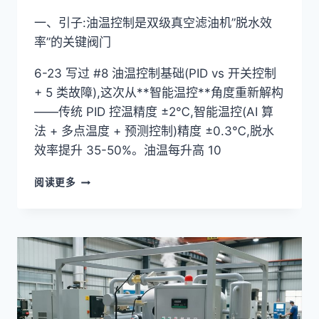
战
+
一、引子:油温控制是双级真空滤油机”脱水效
GB/T
率”的关键阀门
7595
高
6-23 写过 #8 油温控制基础(PID vs 开关控制
海
+ 5 类故障),这次从**智能温控**角度重新解构
拔
修
——传统 PID 控温精度 ±2℃,智能温控(AI 算
正
法 + 多点温度 + 预测控制)精度 ±0.3℃,脱水
效率提升 35-50%。油温每升高 10
双
阅读更多
级
真
空
滤
油
机
油
温
控