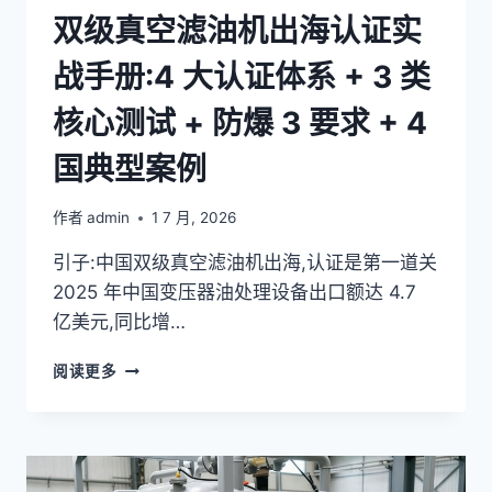
量
双级真空滤油机出海认证实
化
+
战手册:4 大认证体系 + 3 类
3
类
核心测试 + 防爆 3 要求 + 4
标
准
国典型案例
+
GB/T
24001
作者
admin
1 7 月, 2026
减
排
引子:中国双级真空滤油机出海,认证是第一道关
路
2025 年中国变压器油处理设备出口额达 4.7
径
亿美元,同比增…
指
南
双
阅读更多
级
真
空
滤
油