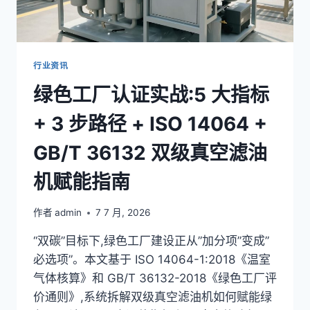
法
+
ISO
13373
+
行业资讯
双
绿色工厂认证实战:5 大指标
级
真
+ 3 步路径 + ISO 14064 +
空
滤
GB/T 36132 双级真空滤油
油
机
机赋能指南
状
态
维
作者
admin
7 7 月, 2026
护
实
“双碳”目标下,绿色工厂建设正从”加分项”变成”
战
必选项”。本文基于 ISO 14064-1:2018《温室
气体核算》和 GB/T 36132-2018《绿色工厂评
价通则》,系统拆解双级真空滤油机如何赋能绿