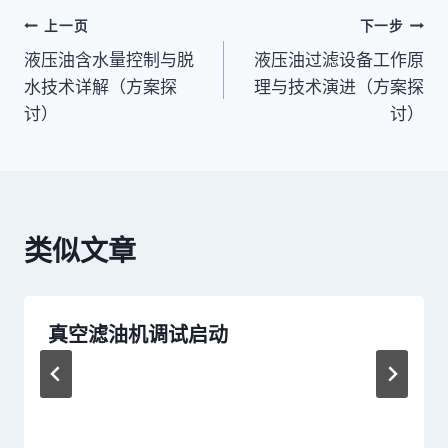
文
上一页
下一步
液压油含水量控制与脱
液压油过滤设备工作原
章
水技术详解（方案探
理与技术演进（方案探
导
讨）
讨）
航
类似文章
真空滤油机调试启动