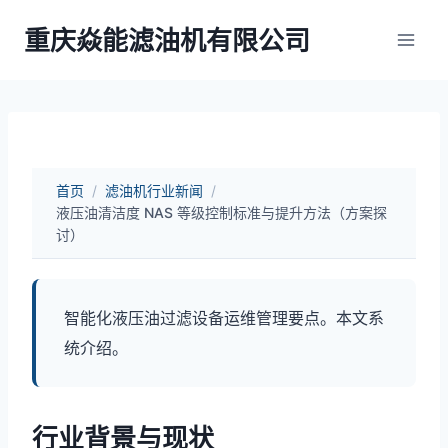
跳
重庆焱能滤油机有限公司
到
内
容
首页
/
滤油机行业新闻
/
液压油清洁度 NAS 等级控制标准与提升方法（方案探
讨）
智能化液压油过滤设备运维管理要点。本文系
统介绍。
行业背景与现状