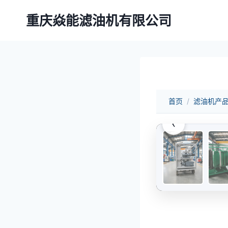
跳
重庆焱能滤油机有限公司
到
内
容
首页
/
滤油机产
‹