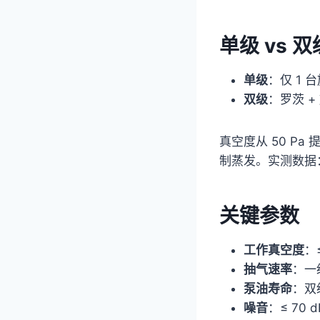
单级 vs 
单级
：仅 1 
双级
：罗茨 +
真空度从 50 Pa
制蒸发。实测数据：
关键参数
工作真空度
：≤
抽气速率
：一级
泵油寿命
：双
噪音
：≤ 70 d