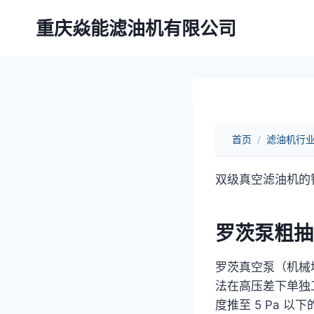
跳
重庆焱能滤油机有限公司
到
内
容
首页
/
滤油机行
双级真空滤油机的
罗茨泵粗抽
罗茨真空泵（机械增
法在高压差下单独
度推至 5 Pa 以