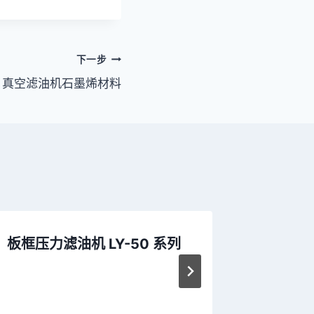
下一步
真空滤油机石墨烯材料
板框压力滤油机 LY-50 系列
变压器
区（案