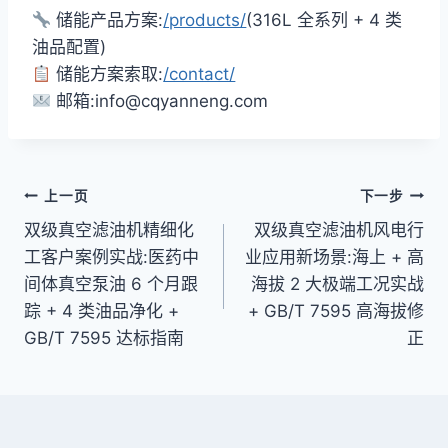
储能产品方案:
/products/
(316L 全系列 + 4 类
油品配置)
储能方案索取:
/contact/
邮箱:info@cqyanneng.com
文
上一页
下一步
双级真空滤油机精细化
双级真空滤油机风电行
章
工客户案例实战:医药中
业应用新场景:海上 + 高
导
间体真空泵油 6 个月跟
海拔 2 大极端工况实战
踪 + 4 类油品净化 +
+ GB/T 7595 高海拔修
航
GB/T 7595 达标指南
正