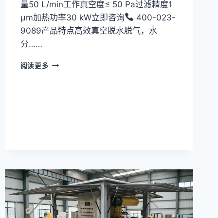
量50 L/min工作真空度≤ 50 Pa过滤精度1
μm加热功率30 kW立即咨询
400-023-
9089产品特点高效真空脱水脱气，水
分……
真
阅读更多
空
滤
油
机
TYA-
200
系
列