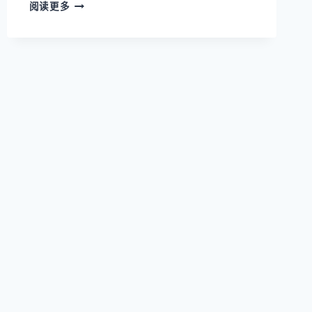
【PX-
阅读更多
20】
某
电
力
公
司
应
急
处
理
项
目
案
例