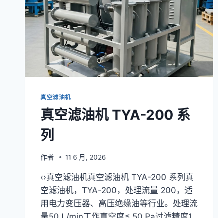
户
实
战:500KV
主
变
35→72
KV
净
化
真空滤油机
+
真空滤油机 TYA-200 系
5
步
列
现
场
流
作者
11 6 月, 2026
程
+
‹›真空滤油机真空滤油机 TYA-200 系列真
3
空滤油机，TYA-200，处理流量 200，适
个
用电力变压器、高压绝缘油等行业。处理流
月
回
量50 L/min工作真空度≤ 50 Pa过滤精度1