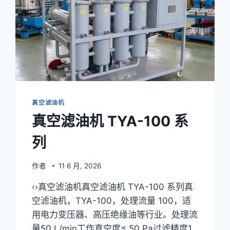
行
业
的
应
用
实
战：
500KV
变
真空滤油机
电
真空滤油机 TYA-100 系
站
变
列
压
器
油
作者
11 6 月, 2026
净
化
‹›真空滤油机真空滤油机 TYA-100 系列真
现
空滤油机，TYA-100，处理流量 100，适
场
用电力变压器、高压绝缘油等行业。处理流
流
程、
量50 L/min工作真空度≤ 50 Pa过滤精度1