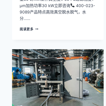
访
μm加热功率30 kW立即咨询
400-023-
数
9089产品特点高效真空脱水脱气，水
据
分……
真
阅读更多
空
滤
油
机
TYA-
200
系
列