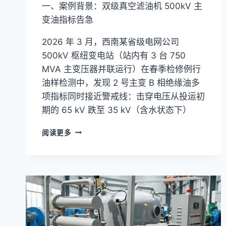
一、案例背景：双级真空滤油机 500kV 主
变油指标告急
2026 年 3 月，西南某省级电网公司
500kV 枢纽变电站（站内有 3 台 750
MVA 主变压器并联运行）在春季检修例行
油样检测中，发现 2 号主变 B 相绝缘油多
项指标同时接近警戒线：击穿电压从投运初
期的 65 kV 跌至 35 kV（含水状态下）
双
阅读更多
级
真
空
滤
油
机
电
力
客