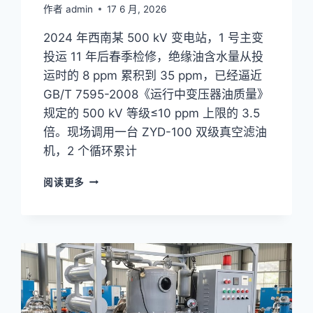
作者
admin
17 6 月, 2026
2024 年西南某 500 kV 变电站，1 号主变
投运 11 年后春季检修，绝缘油含水量从投
运时的 8 ppm 累积到 35 ppm，已经逼近
GB/T 7595-2008《运行中变压器油质量》
规定的 500 kV 等级≤10 ppm 上限的 3.5
倍。现场调用一台 ZYD-100 双级真空滤油
机，2 个循环累计
双
阅读更多
级
真
空
滤
油
机
在
电
力