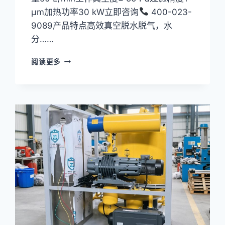
真
μm加热功率30 kW立即咨询
400-023-
空
9089产品特点高效真空脱水脱气，水
度
选
分……
型
与
真
阅读更多
GB/T
空
7595
滤
达
油
标
机
指
TYA-
南
100
系
列