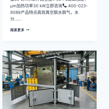
μm加热功率30 kW立即咨询
400-023-
9089产品特点高效真空脱水脱气，水
分……
真
阅读更多
空
滤
油
机
TYA-
100
系
列