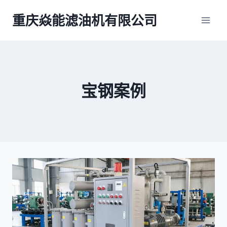
跳
重庆焱能滤油机有限公司
到
内
容
宝钢案例