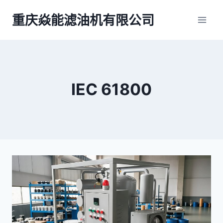
跳
重庆焱能滤油机有限公司
到
内
容
IEC 61800