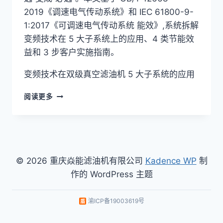
2019《调速电气传动系统》和 IEC 61800-9-
1:2017《可调速电气传动系统 能效》,系统拆解
变频技术在 5 大子系统上的应用、4 类节能效
益和 3 步客户实施指南。
变频技术在双级真空滤油机 5 大子系统的应用
变
阅读更多
频
技
术
5
大
子
© 2026 重庆焱能滤油机有限公司
Kadence WP
制
系
作的 WordPress 主题
统
应
用
渝ICP备19003619号
+
4