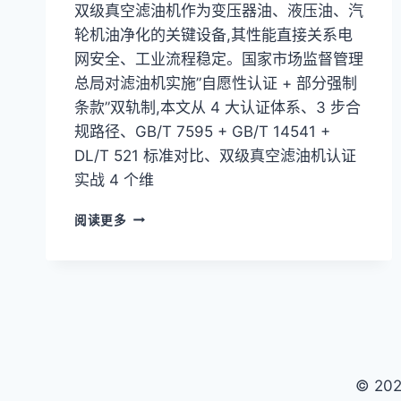
双级真空滤油机作为变压器油、液压油、汽
轮机油净化的关键设备,其性能直接关系电
网安全、工业流程稳定。国家市场监督管理
总局对滤油机实施”自愿性认证 + 部分强制
条款”双轨制,本文从 4 大认证体系、3 步合
规路径、GB/T 7595 + GB/T 14541 +
DL/T 521 标准对比、双级真空滤油机认证
实战 4 个维
双
阅读更多
级
真
空
滤
油
机
强
制
© 2
认