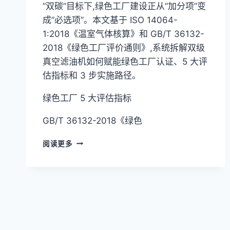
“双碳”目标下,绿色工厂建设正从”加分项”变
成”必选项”。本文基于 ISO 14064-
1:2018《温室气体核算》和 GB/T 36132-
2018《绿色工厂评价通则》,系统拆解双级
真空滤油机如何赋能绿色工厂认证、5 大评
估指标和 3 步实施路径。
绿色工厂 5 大评估指标
GB/T 36132-2018《绿色
绿
阅读更多
色
工
厂
认
证
实
战:5
大