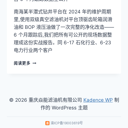
南海某半潜式钻井平台在 2024 年的维护周期
里,使用双级真空滤油机对平台顶驱齿轮箱润滑
油和 BOP 液压油做了一次完整的净化改造——
6 个月跟踪后,我们把所有可公开的现场数据整
理成这份实战报告。同 6-17 石化行业、6-23
电力行业两个客户
双
阅读更多
级
真
空
滤
油
机
© 2026 重庆焱能滤油机有限公司
Kadence WP
制
海
作的 WordPress 主题
上
钻
井
渝ICP备19003619号
平