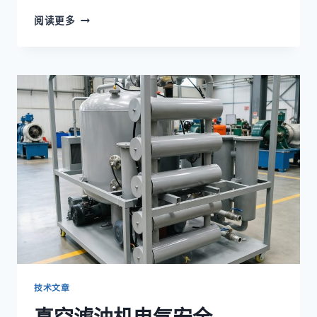
真
阅读更多
空
滤
油
机
加
热
器
配
件
技术文章