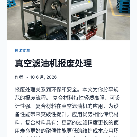
故
障
诊
断
与
现
场
处
技术文章
理：
真空滤油机报废处理
真
空
度
作者
10 6 月, 2026
下
降、
报废处理关系到环保和安全。本文为你分享规
过
范的报废流程。 复合材料特性轻质高强、可设
滤
计性强。复合材料在真空滤油机的应用，为设
效
率
备性能带来突破性提升。应用优势相比传统材
衰
料，复合材料具有：更高的过滤精度更长的使
减、
用寿命更好的耐候性能更低的维护成本应用场
油