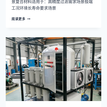
景复合材料适用于：高精度过滤需求场景极端
温
异
工况环境长寿命要求场景
常
等
真
阅读更多
关
空
键
滤
指
油
标
机
的
报
快
废
速
处
排
理
查
方
法
与
预
防
指
南