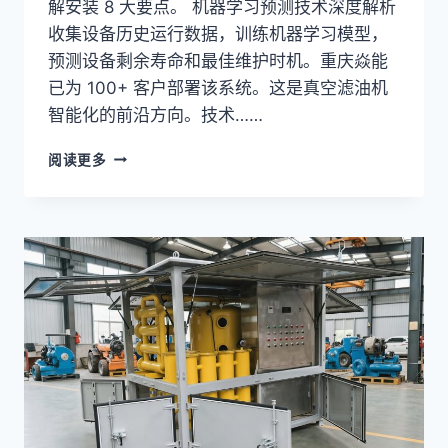
解安装 8 大要点。 机器学习预测技术深度解析
收集设备历史运行数据，训练机器学习模型，
预测设备剩余寿命和最佳维护时机。重庆焱能
已为 100+ 客户部署该系统。这是真空滤油机
智能化的前沿方向。技术……
真
阅读更多
空
滤
油
机
现
场
安
装