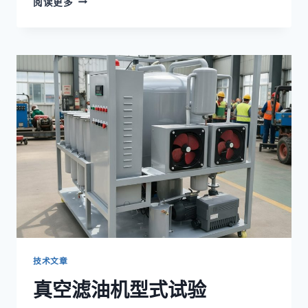
阅读更多
空
滤
油
机
出
厂
测
试
技术文章
真空滤油机型式试验