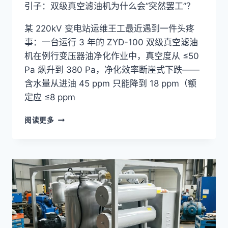
引子：双级真空滤油机为什么会”突然罢工”？
某 220kV 变电站运维王工最近遇到一件头疼
事：一台运行 3 年的 ZYD-100 双级真空滤油
机在例行变压器油净化作业中，真空度从 ≤50
Pa 飙升到 380 Pa，净化效率断崖式下跌——
含水量从进油 45 ppm 只能降到 18 ppm（额
定应 ≤8 ppm
双
阅读更多
级
真
空
滤
油
机
6
大
常
见