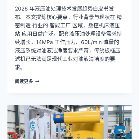
2026 年液压油处理技术发展趋势白皮书发
布。本文提炼核心要点。行业背景与现状在 精
密制造 行业的 智能工厂 区域，数控机床液压
站 应用日益广泛，配套液压油处理设备需求持
续增长。14MPa 工作压力、60L/min 流量的
液压系统对油液洁净度要求严苛，传统板框压
滤机已无法满足现代工业对油液清洁度的要
求。
液
阅读更多
压
油
污
染
度
在
线
监
测