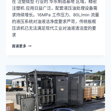
在 注塑成型 行业的 华东制造基地 区域，精密
注塑机 应用日益广泛，配套液压油处理设备需
求持续增长。16MPa 工作压力、80L/min 流量
的液压系统对油液洁净度要求严苛，传统板框
压滤机已无法满足现代工业对油液清洁度的要
求
液
阅读更多
压
油
过
滤
设
备
日
常
维
护
与
故