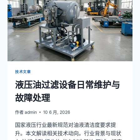
染
控
制
与
净
化
技术文章
液压油过滤设备日常维护与
故障处理
作者
admin
10 6 月, 2026
国家液压行业最新规范对油液清洁度要求提
升。本文解读相关技术动向。行业背景与现状