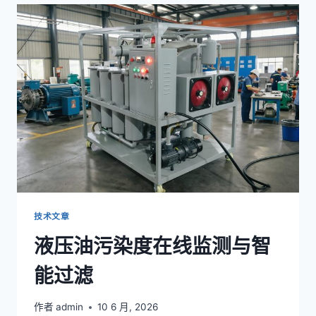
滤
设
备
新
技
术
与
未
来
趋
势
技术文章
液压油污染度在线监测与智
能过滤
作者
admin
10 6 月, 2026