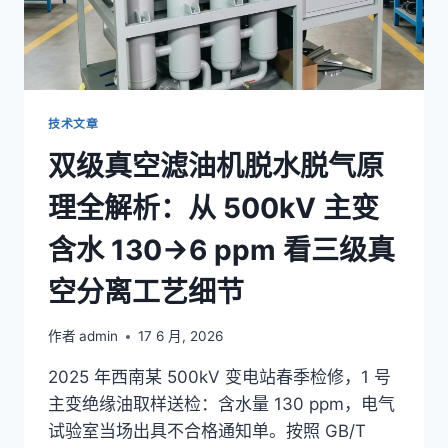
战:GB/T
7595
+
DL/T
521
+
技术文章
5
双级真空滤油机脱水脱气原
类
油
理全解析：从 500kV 主变
品
+
含水 130→6 ppm 看三级真
验
收
空分离工艺细节
3
步
法
作者
admin
17 6 月, 2026
全
指
2025 年西南某 500kV 变电站春季检修，1 号
南
主变绝缘油取样送检：含水量 130 ppm，电气
试验室当场出具不合格通知单。按照 GB/T