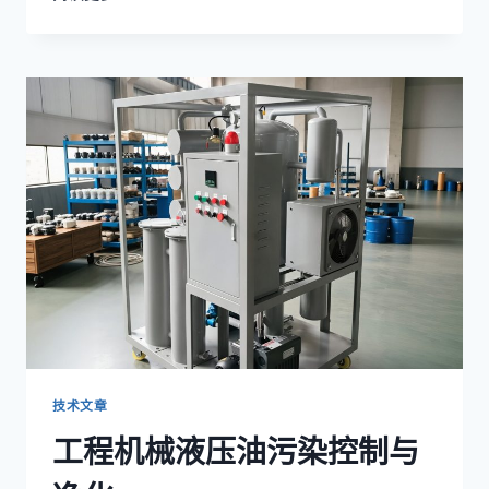
石
化
集
团
润
滑
油
集
中
处
理
项
目
技术文章
工程机械液压油污染控制与