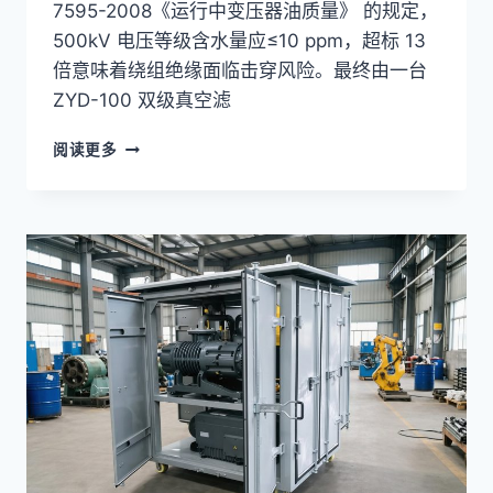
7595-2008《运行中变压器油质量》 的规定，
500kV 电压等级含水量应≤10 ppm，超标 13
倍意味着绕组绝缘面临击穿风险。最终由一台
ZYD-100 双级真空滤
双
阅读更多
级
真
空
滤
油
机
脱
水
脱
气
原
理
全
解
析：