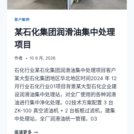
从
500KV
主
客户案例
变
某石化集团润滑油集中处理
含
水
项目
130→6
PPM
看
作者
10 6 月, 2026
三
级
石化行业某石化集团润滑油集中处理项目客户
真
某大型石化集团地区华北地区时间2024 年 12
空
月行业石化行业01项目背景某大型石化企业建
分
离
设润滑油集中处理站，对全厂使用的各种润滑
工
油进行集中净化处理。02技术方案配置 3 台
艺
ZK-100 真空滤油机 + 2 台板框过滤机，建集
细
中处理站，全厂润滑油统一管理。03
节
某
阅读更多