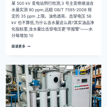
某 500 kV 变电站例行检测,3 号主变绝缘油含
水量实测 80 ppm,远超 GB/T 7595-2008 规
定的 35 ppm 上限。油色透亮、击穿电压 58
kV 也不算低,为什么含水量这么高?其实油品净
化指标里,含水量比击穿电压更”早报警”——水
分每增加 10
双
阅读更多
级
真
空
滤
油
机
含
水
量
130→6
PPM
实