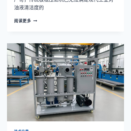
油液清洁度的
液
阅读更多
压
油
过
滤
设
备
选
型
常
见
误
区