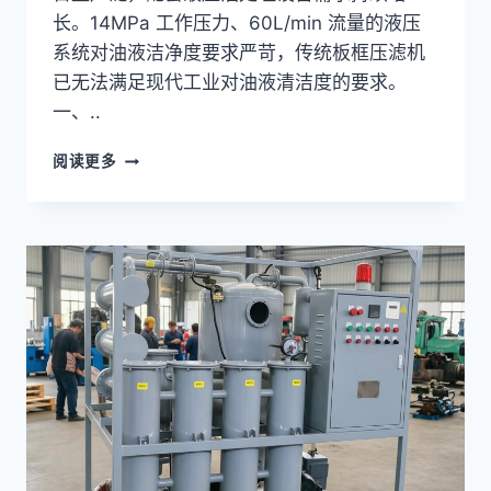
长。14MPa 工作压力、60L/min 流量的液压
系统对油液洁净度要求严苛，传统板框压滤机
已无法满足现代工业对油液清洁度的要求。
一、..
工
阅读更多
程
机
械
液
压
油
污
染
控
制
与
净
化
（技