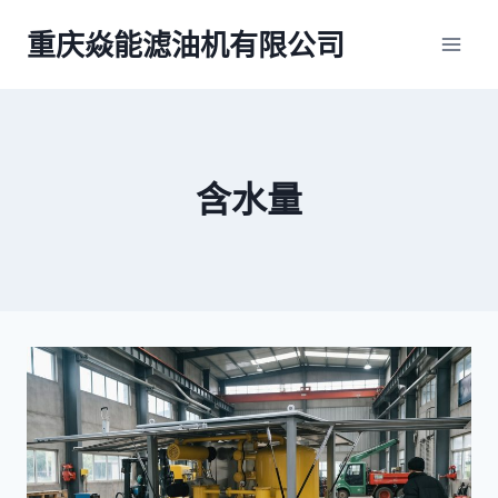
跳
重庆焱能滤油机有限公司
到
内
容
含水量