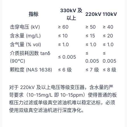
330kV 及
指标
220kV
110kV
以上
击穿电压 (kV)
≥ 60
≥ 50
≥ 40
含水量 (mg/L)
≤ 10
≤ 15
≤ 20
含气量 (% vol)
≤ 1.0
≤ 1.0
≤ 1.0
介质损耗因数 tanδ
≤
≤
≤ 0.005
(90℃)
0.005
0.005
颗粒度 (NAS 1638)
≤ 6 级
≤ 7 级
≤ 8 级
对于 220kV 及以上电压等级变压器，含水量的严
苛要求（10-15mg/L 即 10-15ppm）使得普通的板
框压力过滤或单级真空滤油机难以稳定达标，必须
使用双级真空滤油机进行深度净化。